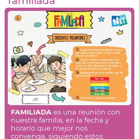
familiada
FAMILIADA
es una reunión con
nuestra familia, en la fecha y
horario que mejor nos
convenga, siguiendo estos