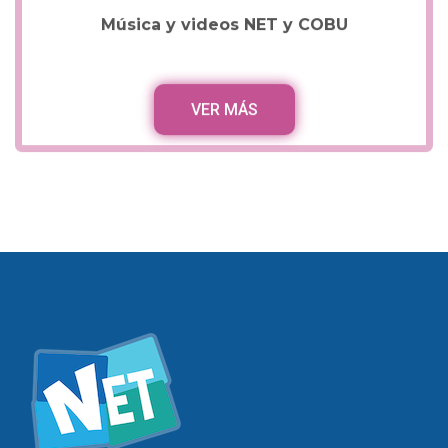
Música y
v
ideos NET y COBU
VER MÁS